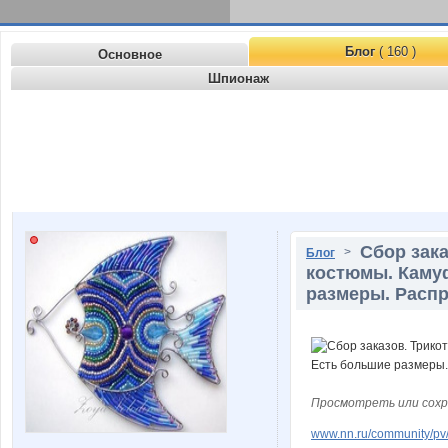
Блог
( 160 )
Основное
Шпионаж
Сбор зак
>
Блог
костюмы. Камуф
размеры. Распр
Просмотреть или сохр
www.nn.ru/community/pv/