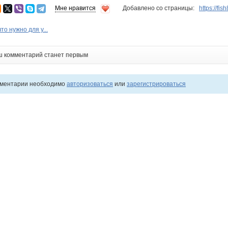
Мне нравится
Добавлено со страницы:
https://fi
то нужно для у...
ш комментарий станет первым
мментарии необходимо
авторизоваться
или
зарегистрироваться