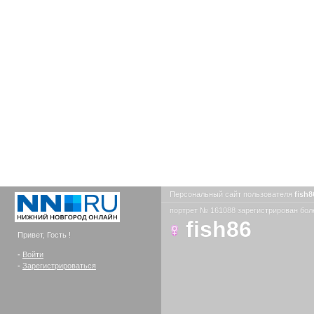
Персональный сайт пользователя
fish
портрет № 161088 зарегистрирован боле
fish86
Привет, Гость !
-
Войти
-
Зарегистрироваться