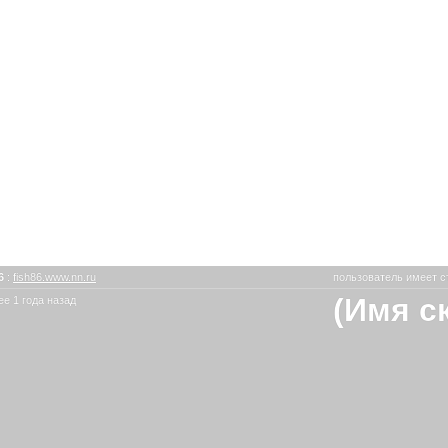
86
:
fish86.www.nn.ru
пользователь имеет с
(Имя с
е 1 года назад