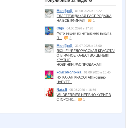
Популярные за неделю
Мил@н@
01.08.2026 в 13:22
ЕЛЛЕТТО!!!ДИКАЯ РАСПРОДАЖА
НА ВСЁ!!!ФИНАЛ!
1
Olgs
04.08.2026 в 17:28
Фото вещей из китайского выкупа!
П...
3
Мил@н@
31.07.2026 в 16:00
ЛЮШЕ!!!!БЕЛОРУССКАЯ КРАСОТА!
ОТЛИЧНОЕ КАЧЕСТВО,ЦЕНЫ!!!
КРУТЫЕ
НОВИНКИ,РАСПРОДАЖА!!!
комсомолочка
01.08.2026 в 13:45
НУ КАКАЯ КРАСОТА!!! новинки
ЧАРУТТ...
Nata.li
05.08.2026 в 16:56
WILDBERRIES НЕРВНО КУРИТ В
СТОРОНК...
1