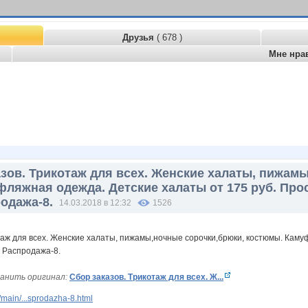
Друзья
( 678 )
Мне нра
азов. Трикотаж для всех. Женские халаты, пижам
ляжная одежда. Детские халаты от 175 руб. Про
одажа-8.
14.03.2018 в 12:32
1526
анить оригинал:
Сбор заказов. Трикотаж для всех. Ж...
main/...sprodazha-8.html