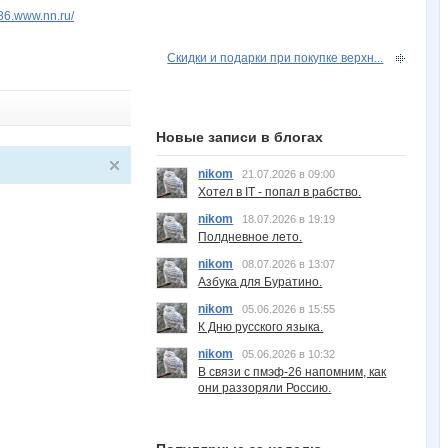
sh86.www.nn.ru/
Скидки и подарки при покупке верхн...
Новые записи в блогах
nikom
21.07.2026 в 09:00
Хотел в IT - попал в рабство.
nikom
18.07.2026 в 19:19
Полдневное лето.
nikom
08.07.2026 в 13:07
Азбука для Буратино.
nikom
05.06.2026 в 15:55
К Дню русского языка.
nikom
05.06.2026 в 10:32
В связи с пмэф-26 напомним, как
они раззоряли Россию.