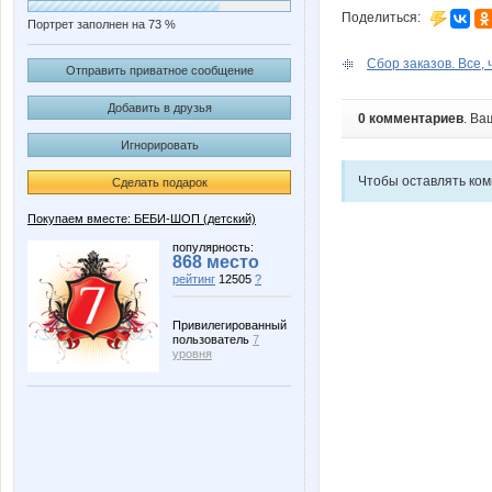
Поделиться:
Портрет заполнен на 73 %
Сбор заказов. Все, ч
Отправить приватное сообщение
Добавить в друзья
0 комментариев
. Ва
Игнорировать
Чтобы оставлять ко
Сделать подарок
Покупаем вместе: БЕБИ-ШОП (детский)
популярность:
868 место
рейтинг
12505
?
Привилегированный
пользователь
7
уровня