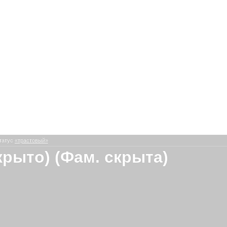
татус
«трастовый»
крыто) (Фам. скрыта)